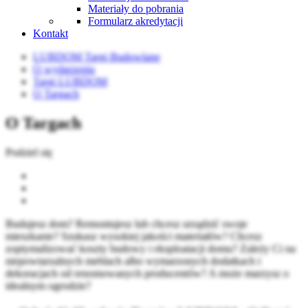
Materiały do pobrania
Formularz akredytacji
Kontakt
LUBDOM Targi Budowlane
O wydarzeniu
Targi LUBDOM
O Targach
O Targach
Podziel się
Budujesz dom? Remontujesz lub chcesz urządzić swoje
mieszkanie? Szukasz wysokiej jakości materiałów? Chcesz
zoptymalizować koszty budowy i eksploatacji domu? Zależy Ci na
niepowtarzalnych meblach albo wymarzonych dodatkach i
dekoracjach od renomowanych producentów? A może marzysz o
idealnym ogrodzie?