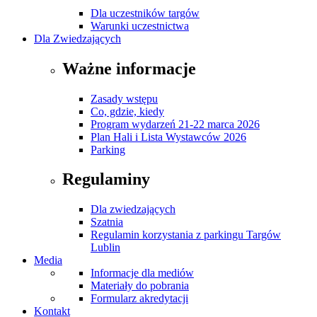
Dla uczestników targów
Warunki uczestnictwa
Dla Zwiedzających
Ważne informacje
Zasady wstępu
Co, gdzie, kiedy
Program wydarzeń 21-22 marca 2026
Plan Hali i Lista Wystawców 2026
Parking
Regulaminy
Dla zwiedzających
Szatnia
Regulamin korzystania z parkingu Targów
Lublin
Media
Informacje dla mediów
Materiały do pobrania
Formularz akredytacji
Kontakt