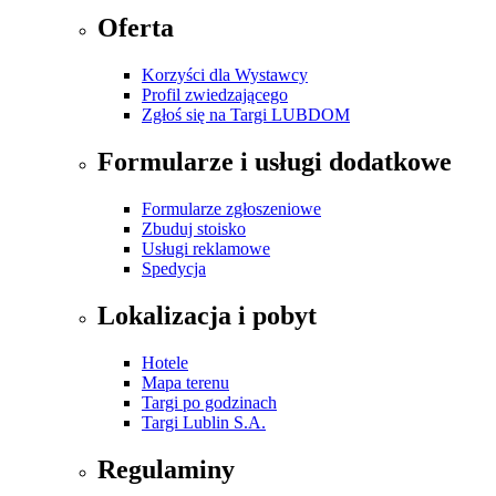
Oferta
Korzyści dla Wystawcy
Profil zwiedzającego
Zgłoś się na Targi LUBDOM
Formularze i usługi dodatkowe
Formularze zgłoszeniowe
Zbuduj stoisko
Usługi reklamowe
Spedycja
Lokalizacja i pobyt
Hotele
Mapa terenu
Targi po godzinach
Targi Lublin S.A.
Regulaminy