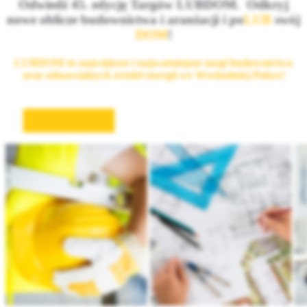
Odwiedź 45. edycję Targów LUBDOM. Odkryj
nowe oblicze budownictwa i aranżacji i
po
LUB
swój
DOM
!
LUBDOM to największe i najważniejsze targi budownictwa
oraz odnawialnych źródeł energii we Wschodniej Polsce!