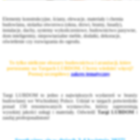
Elementy konstrukcyjne, ściany, elewacje, materiały i chemia
budowlana, stolarka otworowa (okna, drzwi, bramy, fasady),
instalacje, dachy, systemy wykończeniowe, budownictwo pasywne,
dom inteligentny, niepowtarzalne meble, dodatki, dekoracje,
oświetlenie czy rozwiązania do ogrodu.
To tylko nieliczne obszary budownictwa i aranżacji, które
poruszamy na Targach LUBDOM. Chcesz wiedzieć więcej?
Poznaj szczegółowy
zakres tematyczny
.
Targi LUBDOM to jedno z największych wydarzeń w branży
budowlanej we Wschodniej Polsce. Udział w targach potwierdziło
ponad 150 renomowanych wystawców, którzy zaprezentują
wysokiej jakości usługi i materiały. Odwiedź
Targi LUBDOM
i
zaufaj profesjonalistom!