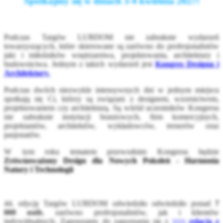
Spotkajmy się w dniach 3-4 kwietnia 2027!
Podczas Targów LUBDOM nie zabraknie wydarzeń
towarzyszących, które skierowane są zarówno do profesjonalistów
jaki i miłośników wnętrzarstwa, projektowania, architektury i
budownictwa. Jednym z takich wydarzeń jest
Kongres Designu i
Architektury.
Podczas dwóch niezwykle intensywnych dni w jednym miejscu
spotkają się Ci, którzy są związani z designem, wzornictwem,
projektowaniem czy architekturą. Są wśród uczestników Kongresu
nie zabraknie instytucji branżowych, firm komercyjnych,
projektantów, architektów, wykładowców, trenerów oraz
pasjonatów.
W tym roku tematem przewodnim Kongresu będzie
Zrównoważony Design dla Nowych Pokoleń - Harmonia
Natury i Technologii
44. edycję Targów
LUBDOM
odwiedziło odwiedziło ponad
7
000
osób
, zarówno profesjonalistów, jak i klientów
indywidualnych. Zapraszamy do zapoznania się z
>>> relacją z