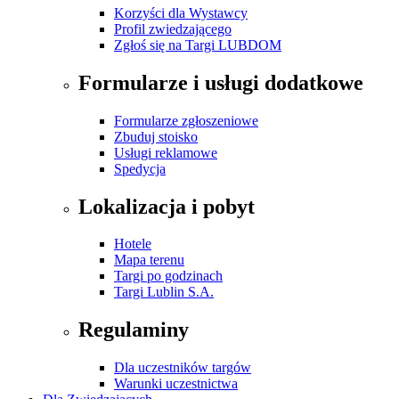
Korzyści dla Wystawcy
Profil zwiedzającego
Zgłoś się na Targi LUBDOM
Formularze i usługi dodatkowe
Formularze zgłoszeniowe
Zbuduj stoisko
Usługi reklamowe
Spedycja
Lokalizacja i pobyt
Hotele
Mapa terenu
Targi po godzinach
Targi Lublin S.A.
Regulaminy
Dla uczestników targów
Warunki uczestnictwa