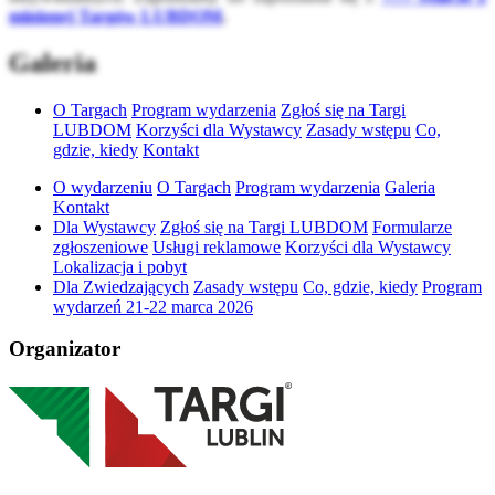
minionej Targów LUBDOM
.
Galeria
O Targach
Program wydarzenia
Zgłoś się na Targi
LUBDOM
Korzyści dla Wystawcy
Zasady wstępu
Co,
gdzie, kiedy
Kontakt
O wydarzeniu
O Targach
Program wydarzenia
Galeria
Kontakt
Dla Wystawcy
Zgłoś się na Targi LUBDOM
Formularze
zgłoszeniowe
Usługi reklamowe
Korzyści dla Wystawcy
Lokalizacja i pobyt
Dla Zwiedzających
Zasady wstępu
Co, gdzie, kiedy
Program
wydarzeń 21-22 marca 2026
Organizator