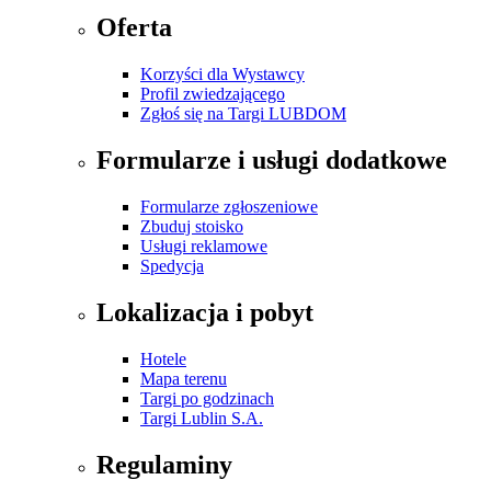
Oferta
Korzyści dla Wystawcy
Profil zwiedzającego
Zgłoś się na Targi LUBDOM
Formularze i usługi dodatkowe
Formularze zgłoszeniowe
Zbuduj stoisko
Usługi reklamowe
Spedycja
Lokalizacja i pobyt
Hotele
Mapa terenu
Targi po godzinach
Targi Lublin S.A.
Regulaminy