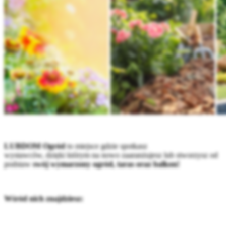
LUBDOM Ogród
to miejsce gdzie spotkasz
wystawców, dzięki którym na nowo zaaranżujesz lub stworzysz od
podstaw
swój wymarzony ogród, taras oraz balkon!
Wśród nich znajdziesz: