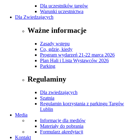
Dla uczestników targów
Warunki uczestnictwa
Dla Zwiedzających
Ważne informacje
Zasady wstępu
Co, gdzie, kiedy
Program wydarzeń 21-22 marca 2026
Plan Hali i Lista Wystawców 2026
Parking
Regulaminy
Dla zwiedzających
Szatnia
Regulamin korzystania z parkingu Targów
Lublin
Media
Informacje dla mediów
Materiały do pobrania
Formularz akredytacji
Kontakt