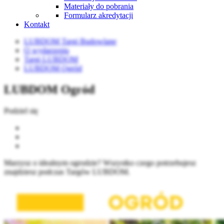
Materiały do pobrania
Formularz akredytacji
Kontakt
LUBDOM Targi Budowlane
O wydarzeniu
Targi LUBDOM
LUBDOM Ogród
LUBDOM Ogród
Podziel się
Marzysz o idealnym ogrodzie? Wszystko czego potrzebujesz
znajdziesz podczas Targów LUBDOM.