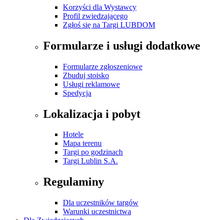
Korzyści dla Wystawcy
Profil zwiedzającego
Zgłoś się na Targi LUBDOM
Formularze i usługi dodatkowe
Formularze zgłoszeniowe
Zbuduj stoisko
Usługi reklamowe
Spedycja
Lokalizacja i pobyt
Hotele
Mapa terenu
Targi po godzinach
Targi Lublin S.A.
Regulaminy
Dla uczestników targów
Warunki uczestnictwa