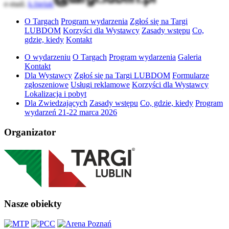
e-mail.
k.bielak
O Targach
Program wydarzenia
Zgłoś się na Targi
LUBDOM
Korzyści dla Wystawcy
Zasady wstępu
Co,
gdzie, kiedy
Kontakt
O wydarzeniu
O Targach
Program wydarzenia
Galeria
Kontakt
Dla Wystawcy
Zgłoś się na Targi LUBDOM
Formularze
zgłoszeniowe
Usługi reklamowe
Korzyści dla Wystawcy
Lokalizacja i pobyt
Dla Zwiedzających
Zasady wstępu
Co, gdzie, kiedy
Program
wydarzeń 21-22 marca 2026
Organizator
Nasze obiekty