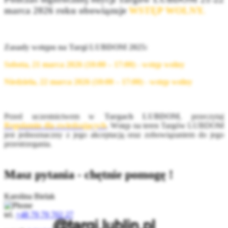
marca 2026 roku obowiązuje
WSTĘP WOLNY
.
Zasady wstępu na Targi LUBDOM 2025:
Sobota, 21 marca 2026 (10:00 – 17:00) - wstęp wolny
Niedziela, 22 marca 2026 (10:00 – 17:00) - wstęp wolny
Przed uczestnictwem w
Targach LUBDOM
, przeczytaj
Regulamin dla zwiedzających
. Wstęp na teren Targów LUBDOM
jest jednoznaczny z jego akceptacją oraz zobowiązaniem do jego
przestrzegania.
Masz pytania - chętnie pomogę !
Karolina Bielak
tel.
+48 79 79 702 27