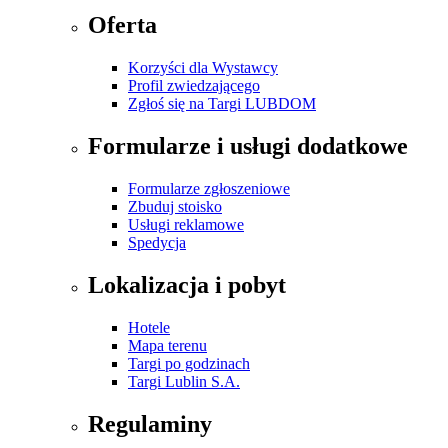
Oferta
Korzyści dla Wystawcy
Profil zwiedzającego
Zgłoś się na Targi LUBDOM
Formularze i usługi dodatkowe
Formularze zgłoszeniowe
Zbuduj stoisko
Usługi reklamowe
Spedycja
Lokalizacja i pobyt
Hotele
Mapa terenu
Targi po godzinach
Targi Lublin S.A.
Regulaminy