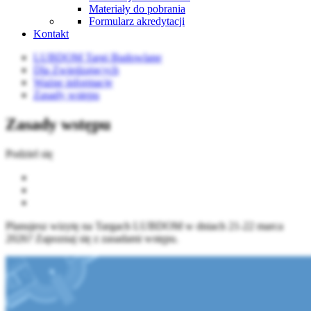
Materiały do pobrania
Formularz akredytacji
Kontakt
LUBDOM Targi Budowlane
Dla Zwiedzających
Ważne informacje
Zasady wstępu
Zasady wstępu
Podziel się
Planujesz wizytę na Targach LUBDOM w dniach 21-22 marca
2026? Zapoznaj się z zasadami wstępu.