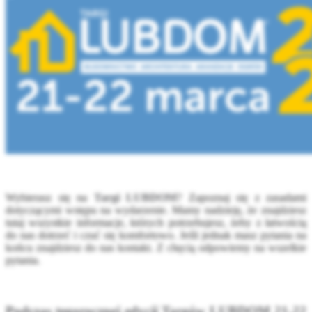
Wybierasz się na
Targi LUBDOM
? Zapoznaj się z zasadami
dotyczącymi wstępu na wydarzenie. Mamy nadzieję, że znajdziesz
tutaj wszystkie informacje, których potrzebujesz, żeby z łatwością
do nas dotrzeć i czuć się komfortowo. Jeśli jednak masz pytania na
końcu znajdziesz do nas kontakt. Z chęcią odpowiemy na wszelkie
pytania.
Podczas tegorocznej edycji Targów LUBDOM 21-22