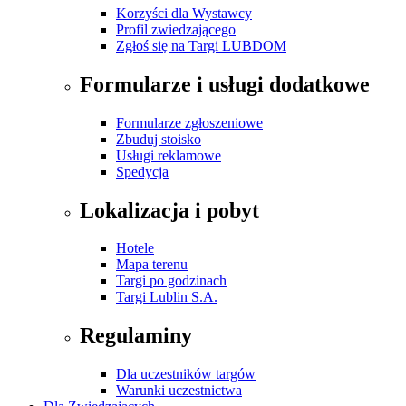
Korzyści dla Wystawcy
Profil zwiedzającego
Zgłoś się na Targi LUBDOM
Formularze i usługi dodatkowe
Formularze zgłoszeniowe
Zbuduj stoisko
Usługi reklamowe
Spedycja
Lokalizacja i pobyt
Hotele
Mapa terenu
Targi po godzinach
Targi Lublin S.A.
Regulaminy
Dla uczestników targów
Warunki uczestnictwa