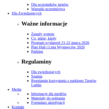
Dla uczestników targów
Warunki uczestnictwa
Dla Zwiedzających
Ważne informacje
Zasady wstępu
Co, gdzie, kiedy
Program wydarzeń 21-22 marca 2026
Plan Hali i Lista Wystawców 2026
Parking
Regulaminy
Dla zwiedzających
Szatnia
Regulamin korzystania z parkingu Targów
Lublin
Media
Informacje dla mediów
Materiały do pobrania
Formularz akredytacji
Kontakt